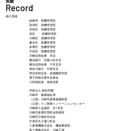
​実績
Record
納入実績
総務局 危機管理室
高津区 危機管理室
宮前区 危機管理室
幸区 危機管理室
川崎区 危機管理室
麻生区 危機管理室
多摩区 危機管理室
​中原区 危機管理室
川崎信用金庫 本店
横浜銀行 武蔵小杉支店
横浜信用金庫 千年支店
神奈川銀行 中原支店
明治安田生命 首都圏西本部
電子回路企業年金基金
​小田急鉄道 海老名駅
学校法人 桐光学園
川崎市 健康福祉局
​（公団）川崎市産業振興財団
​（公団）ナノ医療イノベーションセンター
川崎商工会議所 全7支所
川崎市多摩区菅町会医療班
川崎区日進町自治会
​中原区丸子通り町会
三菱電機株式会社 機器事業部
富士通株式会社 川崎工場