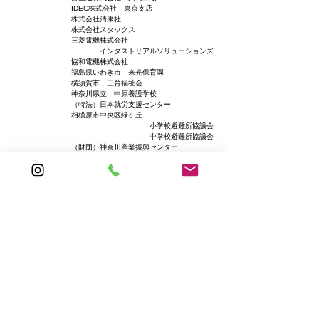
IDEC株式会社 東京支店
株式会社清康社
​株式会社スタックス
三菱電機株式会社
インダストリアルソリューションズ
協和電機株式会社
福島県いわき市 来光保育園
横須賀市 三育福祉会
神奈川県立 中原養護学校
（特法）日本就労支援センター
相模原市中央区緑ヶ丘
小学校避難所協議会
中学校避難所協議会
（財団）神奈川産業振興センター
JAIFA神奈川県協会
横浜市神奈川区横浜ハイタウン自治会
大口町会自治会
相模原市中央区緑ヶ丘 自主防衛隊
厚木市まつかげ自治会
千葉県白石市清水口自治会
​岩手県陸前高田市 消防局
他・・・
他・・・川崎市内企業 196社
他・・・神奈川県内企業 195社
​他・・・神奈川県外企業 149社
他・・・一般 約2600枚
株式会社iEC