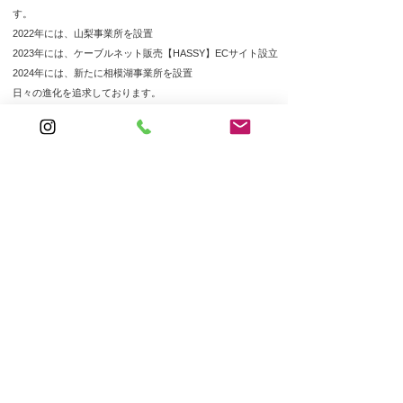
す。
2022年には、山梨事業所を設置
2023年には、ケーブルネット販売【HASSY】ECサイト設立
2024年には、新たに相模湖事業所を設置
日々の進化を追求しております。
本社では、防災備蓄品販売事業にも力を入れております。
設計から、現地工事まで取り入れた製造体制を作り上げ、
47都道府県に事業所を設けることが目標です。
日々進化を求めて取り組んでいきます。
Next page
株式会社iEC
東京事業所
〒206-0802 東京都稲城市東長沼1368-2
Tel:
042-401-6677
Fax:
042-378-6681
山梨事業所
〒407-0037 山梨県韮崎市大草町若尾70
Tel:
0551-30-9175
Fax:
0551-30-9176